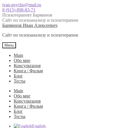
ivan-psycho@mail.ru
8 (915) 898-83-71
Психотерапевт Барминов
Сайт по психоанализу и психотерапии
Skip
Skip
Барминов Иван Алексеевич
to
to
Сайт по психоанализу и психотерапии
navigation
content
Menu
Main
Обо мне
Консультация
Книга / Фильм
Блог
Тесты
Main
Обо мне
Консультация
Книга / Фильм
Блог
Тесты
English