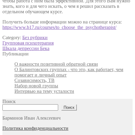
чтобы работа с ним была эффективной. Для этого Вам нужно
знать, кого и для чего искать, о чем я решил рассказать в
отдельном обучающем курсе.
Получить больше информации можно на странице курса:
https://www.b17.ru/courses/to_choose_the_psychotherapist/
Category:
Без рубрики
Post
Previous
Групповая психотерапия
post:
Next
Шкала депрессии Бека
navigation
post:
Публикации
О важности позитивной обратной связи
О Балинтовских группах - что это, как работает, чем
помогает и личный опыт
Созависимость, ТВ
Набор новой группы
Интервью на тему усталости
Поиск
Поиск
Барминов Иван Алексеевич
Политика конфиденциальности